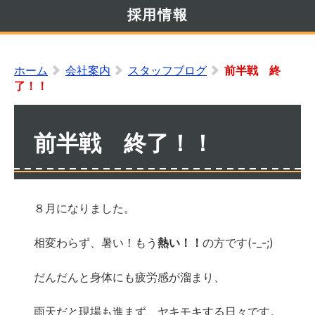
採用情報
ホーム
会社案内
スタッフブログ
前半戦 終
了！！
前半戦 終了！！
８月になりました。
相変わらず、暑い！もう
熱い！！
の方です(-_-;)
だんだんと身体にも疲労感が溜まり、
雨天だと現場も進まず、ヤキモキする日々です。